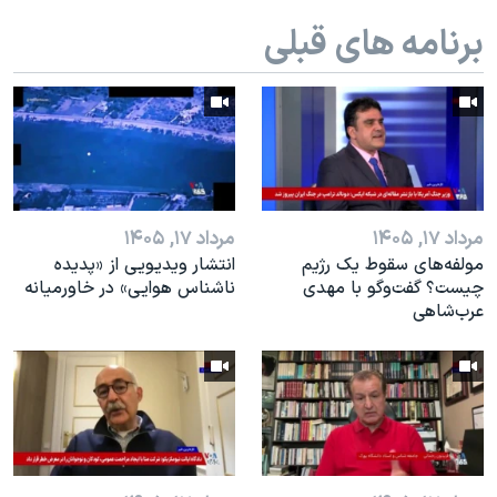
اسرائیل در جنگ
برنامه های قبلی
نرگس محمدی برنده جایزه نوبل صلح
همایش محافظه‌کاران آمریکا «سی‌پک»
صفحه‌های ویژه
سفر پرزیدنت ترامپ به چین
مرداد ۱۷, ۱۴۰۵
مرداد ۱۷, ۱۴۰۵
مولفه‌های سقوط یک رژیم
انتشار ویدیویی از «پدیده‌
چیست؟ گفت‌وگو با مهدی
ناشناس هوایی» در خاورمیانه
عرب‌شاهی