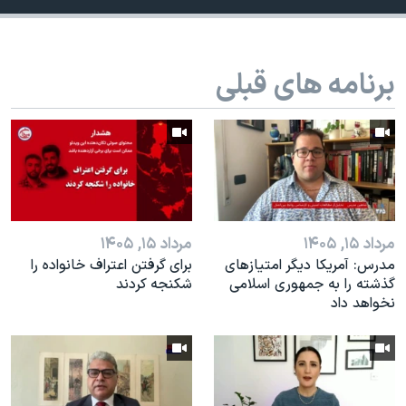
اسرائیل در جنگ
نرگس محمدی برنده جایزه نوبل صلح
همایش محافظه‌کاران آمریکا «سی‌پک»
برنامه های قبلی
صفحه‌های ویژه
سفر پرزیدنت ترامپ به چین
مرداد ۱۵, ۱۴۰۵
مرداد ۱۵, ۱۴۰۵
مدرس: آمریکا دیگر امتیازهای
براى گرفتن اعتراف خانواده را
گذشته را به جمهوری اسلامی
شكنجه کردند
نخواهد داد