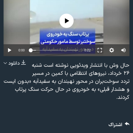
دنبال کنید
مستندها
فرهنگ و زندگی
حقوق شهروندی
انتخابات ریاست جمهوری آمریکا ۲۰۲۴
No media source currently available
اقتصادی
حمله جمهوری اسلامی به اسرائیل
رمز مهسا
علم و فناوری
زبانهای مختلف
اسرائیل در جنگ
ورزش زنان در ایران
0:00
0:22
گالری عکس
اعتراضات زن، زندگی، آزادی
دانلود
حال وش با انتشار ویدئویی نوشته است شنبه
آرشیو پخش زنده
مجموعه مستندهای دادخواهی
۲۶ خرداد، نیروهای انتظامی با کمین در مسیر
تردد سوخت‌بران در محور نهبندان به سفیدآبه «بدون ایست
تریبونال مردمی آبان ۹۸
و هشدار قبلی» به خودروی در حال حرکت سنگ پرتاب
دادگاه حمید نوری
کردند.
چهل سال گروگان‌گیری
قانون شفافیت دارائی کادر رهبری ایران
اعتراضات مردمی آبان ۹۸
اشتراک