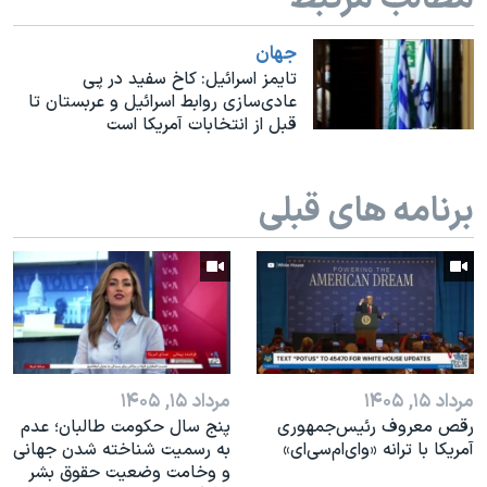
اسرائیل در جنگ
نرگس محمدی برنده جایزه نوبل صلح
جهان
تایمز اسرائیل: کاخ سفید در پی
همایش محافظه‌کاران آمریکا «سی‌پک»
عادی‌سازی روابط اسرائیل و عربستان تا
قبل از انتخابات آمریکا است
صفحه‌های ویژه
سفر پرزیدنت ترامپ به چین
برنامه های قبلی
مرداد ۱۵, ۱۴۰۵
مرداد ۱۵, ۱۴۰۵
رقص معروف رئیس‌جمهوری
پنج سال حکومت طالبان؛ عدم
آمریکا با ترانه «وای‌ام‌سی‌ای»
به رسمیت شناخته شدن جهانی
و وخامت وضعیت حقوق بشر