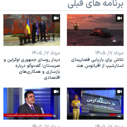
برنامه های قبلی
اسرائیل در جنگ
نرگس محمدی برنده جایزه نوبل صلح
همایش محافظه‌کاران آمریکا «سی‌پک»
صفحه‌های ویژه
سفر پرزیدنت ترامپ به چین
مرداد ۱۷, ۱۴۰۵
مرداد ۱۷, ۱۴۰۵
تلاش برای بازیابی فضاپیمای
دیدار روسای جمهوری اوکراین و
استارشیپ از اقیانوس هند
صربستان؛ گفت‌وگو درباره
بازسازی و همکاری‌های
اقتصادی
مرداد ۱۷, ۱۴۰۵
مرداد ۱۷, ۱۴۰۵