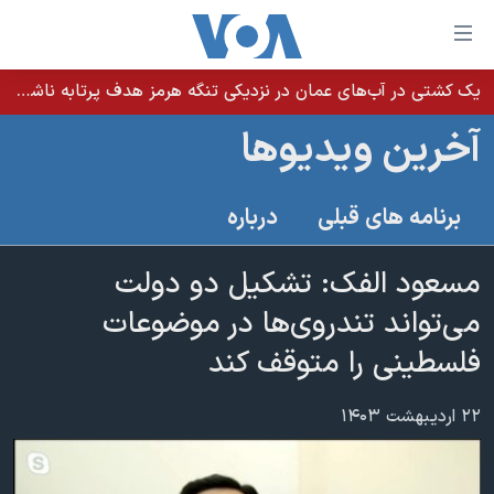
ینکهای
ابل
سترسی
یک کشتی در آب‌های عمان در نزدیکی تنگه هرمز هدف پرتابه ناشناس قرار گرفت
خانه
هش
آخرین ویدیوها
نسخه سبک وب‌سایت
ه
حتوای
موضوع ها
برنامه های قبلی
درباره
صلی
برنامه های تلویزیونی
ایران
هش
جدول برنامه ها
مسعود الفک: تشکیل دو دولت
ه
آمریکا
فحه
صفحه‌های ویژه
می‌تواند تندروی‌ها در موضوعات
جهان
صلی
فرکانس‌های صدای آمریکا
فلسطینی را متوقف کند
ورزشی
جام جهانی ۲۰۲۶
هش
پخش رادیویی
ه
گزیده‌ها
عملیات خشم حماسی
۲۲ اردیبهشت ۱۴۰۳
ستجو
۲۵۰سالگی آمریکا
ویژه برنامه‌ها
یادگیری زبان انگلیسی
ویدیوها
بایگانی برنامه‌های تلویزیونی