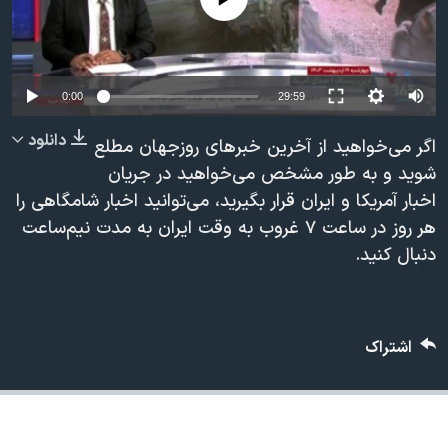
دنبال کنید
مستندها
فرهنگ و زندگی
حقوق شهروندی
انتخابات ریاست جمهوری آمریکا ۲۰۲۴
اقتصادی
حمله جمهوری اسلامی به اسرائیل
0:00
29:59
رمز مهسا
علم و فناوری
دانلود
اگر می‌خواهید از آخرین خبرهای روزجهان مطلع
زبانهای مختلف
اسرائیل در جنگ
ورزش زنان در ایران
شوید و به طور مشخص می‌خواهید در جریان
اخبار آمریکا و ایران قرار بگیرید، می‌توانید اخبار شامگاهی را
گالری عکس
اعتراضات زن، زندگی، آزادی
هر روز در ساعت ۷ غروب به وقت ایران به مدت نیم‌ساعت
آرشیو پخش زنده
مجموعه مستندهای دادخواهی
دنبال کنید.
تریبونال مردمی آبان ۹۸
دادگاه حمید نوری
چهل سال گروگان‌گیری
اشتراک
قانون شفافیت دارائی کادر رهبری ایران
اعتراضات مردمی آبان ۹۸