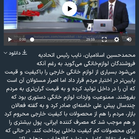
دنبال کنید
مستندها
فرهنگ و زندگی
No media source currently available
حقوق شهروندی
انتخابات ریاست جمهوری آمریکا ۲۰۲۴
اقتصادی
حمله جمهوری اسلامی به اسرائیل
رمز مهسا
علم و فناوری
0:00
29:59
زبانهای مختلف
اسرائیل در جنگ
ورزش زنان در ایران
دانلود
محمدحسین اسلامیان، نایب رئیس اتحادیه
گالری عکس
اعتراضات زن، زندگی، آزادی
فروشندگان لوازم‌خانگی می‌گوید به رغم آنکه
می‌شود بسیاری از لوازم خانگی خارجی را باکیفیت و قیمت
آرشیو پخش زنده
مجموعه مستندهای دادخواهی
پایین‌تر در اختیار مردم قرار داد اما اصرار مسئولان آن است
تریبونال مردمی آبان ۹۸
که آن را در داخل تولید کرده و به قیمت گران‌تری به مردم
دادگاه حمید نوری
بفروشند. ممنوعیت واردات لوازم خانگی دستوری بود که
چندسال پیش علی خامنه‌ای صادر کرد و به گفته فعالان
چهل سال گروگان‌گیری
بازار، مردم را هم از محصولات با کیفیت خارجی محروم کرد
قانون شفافیت دارائی کادر رهبری ایران
و هم موجب شد که مصرف کننده ایرانی، پول بیشتری را
اعتراضات مردمی آبان ۹۸
برای محصولات کم کیفیت داخلی پرداخت کند. در حالی که