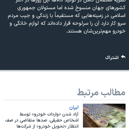
نظریه استقلال کامل در تولید کالاها این روزها در اکثر
اسرائیل در جنگ
کشورهای جهان منسوخ شده اما مسئولان جمهوری
نرگس محمدی برنده جایزه نوبل صلح
اسلامی در زمینه‌هایی که مستقیماً با زندگی و جیب مردم
همایش محافظه‌کاران آمریکا «سی‌پک»
سرو کار دارد آن را سرلوحه قرار داده‌اند که لوازم خانگی و
خودرو مهم‌ترین‌شان هستند.
صفحه‌های ویژه
سفر پرزیدنت ترامپ به چین
اشتراک
مطالب مرتبط
ايران
آزاد شدن «واردات خودرو» توسط
اشخاص حقیقی، صدها متقاضی در صف
انتظار «تحویل خودرو» از شرکت‌ها