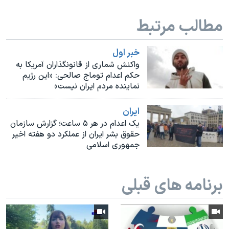
اسرائیل در جنگ
مطالب مرتبط
نرگس محمدی برنده جایزه نوبل صلح
همایش محافظه‌کاران آمریکا «سی‌پک»
خبر اول
صفحه‌های ویژه
واکنش شماری از قانونگذاران آمریکا به
حکم اعدام توماج صالحی: «این رژیم
سفر پرزیدنت ترامپ به چین
نماینده مردم ایران نیست»
ايران
یک اعدام در هر ۵ ساعت؛ گزارش سازمان
حقوق بشر ایران از عملکرد دو هفته اخیر
جمهوری اسلامی
برنامه های قبلی