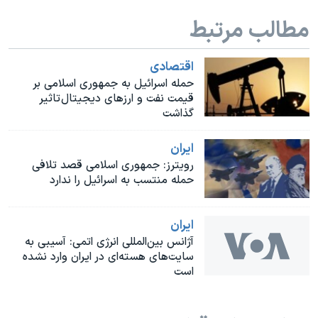
اسرائیل در جنگ
مطالب مرتبط
نرگس محمدی برنده جایزه نوبل صلح
همایش محافظه‌کاران آمریکا «سی‌پک»
اقتصادی
صفحه‌های ویژه
حمله اسرائیل به جمهوری اسلامی بر
قیمت نفت و ارزهای دیجیتال تاثیر
سفر پرزیدنت ترامپ به چین
گذاشت
ايران
رویترز: جمهوری اسلامی قصد تلافی
حمله منتسب به اسرائیل را ندارد
ايران
آژانس بین‌المللی انرژی اتمی: آسیبی به
سایت‌های هسته‌ای در ایران وارد نشده
است