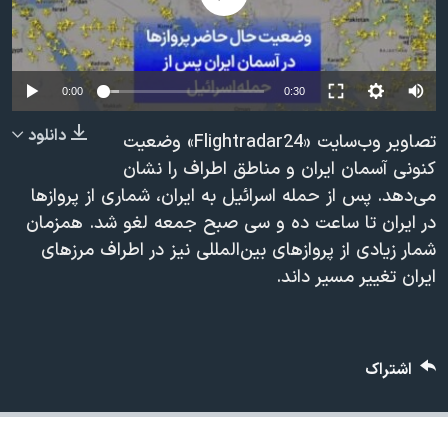
دنبال کنید
مستندها
فرهنگ و زندگی
حقوق شهروندی
انتخابات ریاست جمهوری آمریکا ۲۰۲۴
اقتصادی
حمله جمهوری اسلامی به اسرائیل
0:00
0:30
رمز مهسا
علم و فناوری
دانلود
تصاویر وب‌سایت «Flightradar24» وضعیت
زبانهای مختلف
اسرائیل در جنگ
ورزش زنان در ایران
کنونی آسمان ایران و مناطق اطراف را نشان
می‌دهد. پس از حمله اسرائیل به ایران، شماری از پروازها
گالری عکس
اعتراضات زن، زندگی، آزادی
در ایران تا ساعت ده و سی صبح جمعه لغو شد. همزمان
آرشیو پخش زنده
مجموعه مستندهای دادخواهی
شمار زیادی از پروازهای بین‌المللی نیز در اطراف مرزهای
تریبونال مردمی آبان ۹۸
ایران تغییر مسیر داند.
دادگاه حمید نوری
چهل سال گروگان‌گیری
اشتراک
قانون شفافیت دارائی کادر رهبری ایران
اعتراضات مردمی آبان ۹۸