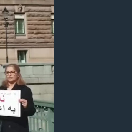
مستندها
فرهنگ و زندگی
حقوق شهروندی
انتخابات ریاست جمهوری آمریکا ۲۰۲۴
اقتصادی
حمله جمهوری اسلامی به اسرائیل
رمز مهسا
علم و فناوری
اسرائیل در جنگ
ورزش زنان در ایران
گالری عکس
اعتراضات زن، زندگی، آزادی
آرشیو پخش زنده
مجموعه مستندهای دادخواهی
تریبونال مردمی آبان ۹۸
دادگاه حمید نوری
چهل سال گروگان‌گیری
قانون شفافیت دارائی کادر رهبری ایران
اعتراضات مردمی آبان ۹۸
اسرائیل در جنگ