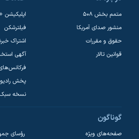
متمم بخش ۵۰۸
اپلیکیشن +VOA
منشور صدای آمریکا
فیلترشکن
حقوق و مقررات
اشتراک خبرن
قوانین تالار
آگهی استخد
فرکانس‌های 
پخش رادیو
یادگیری زبان انگلیسی
نسخه سبک 
دنبال کنید
گوناگون
صفحه‌های ویژه
رؤسای جمهو