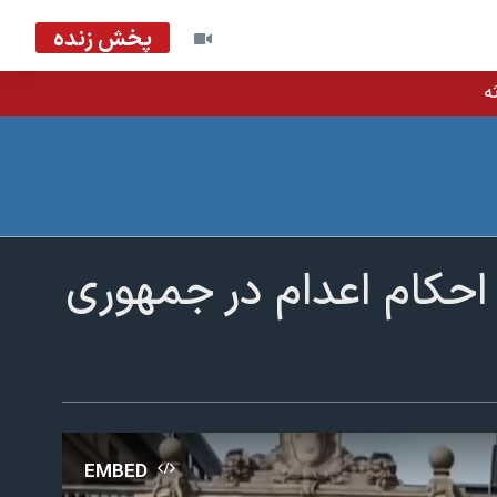
پخش زنده
ه
 احکام اعدام در جمهوری
EMBED