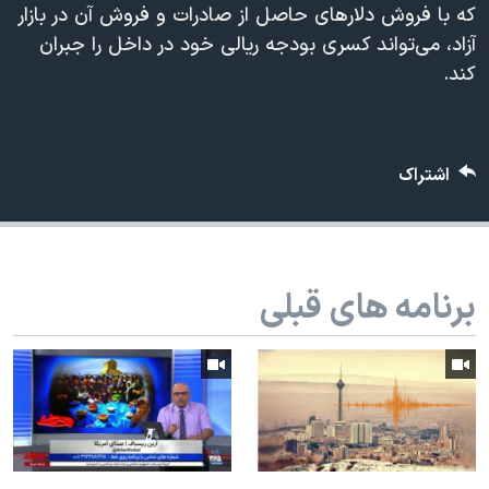
اسرائیل در جنگ
که با فروش دلارهای حاصل از صادرات و فروش آن در بازار
آزاد، می‌تواند کسری بودجه ریالی خود در داخل را جبران
نرگس محمدی برنده جایزه نوبل صلح
کند.
همایش محافظه‌کاران آمریکا «سی‌پک»
صفحه‌های ویژه
سفر پرزیدنت ترامپ به چین
اشتراک
برنامه های قبلی