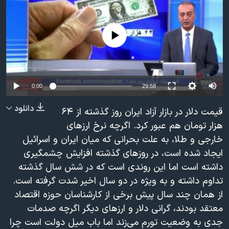
دنبال کنید
مستندها
فرهنگ و زندگی
حقوق شهروندی
انتخابات ریاست جمهوری آمریکا ۲۰۲۴
No media source currently available
اقتصادی
حمله جمهوری اسلامی به اسرائیل
رمز مهسا
علم و فناوری
زبانهای مختلف
اسرائیل در جنگ
ورزش زنان در ایران
0:00
29:58
گالری عکس
اعتراضات زن، زندگی، آزادی
دانلود
قیمت دلار در بازار آزاد ایران روز گذشته از ۶۴
آرشیو پخش زنده
مجموعه مستندهای دادخواهی
هزار تومان هم عبور کرد. اگرچه نرخ ارزهای
خارجی و طلا، به علت بحرانی که میان ایران و اسرائیل
تریبونال مردمی آبان ۹۸
ایجاد شده است، در روزهای گذشته افزایش چشمگیری
دادگاه حمید نوری
داشته است اما این روندی است که در شش سال گذشته
چهل سال گروگان‌گیری
تداوم داشته و به ویژه در دو سال اخیر شدت گرفته است.
از همان چند سال پیش برخی از کارشناسان حوزه اقتصاد
قانون شفافیت دارائی کادر رهبری ایران
معتقد بودند، گرانی دلار و ارزهای دیگر اگرچه صدمات
اعتراضات مردمی آبان ۹۸
جدی به وضعیت تورم می‌زند اما باب میل دولت است چرا