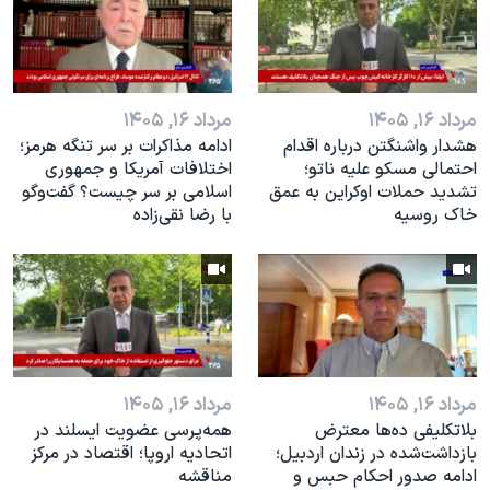
اسرائیل در جنگ
نرگس محمدی برنده جایزه نوبل صلح
همایش محافظه‌کاران آمریکا «سی‌پک»
مرداد ۱۶, ۱۴۰۵
مرداد ۱۶, ۱۴۰۵
صفحه‌های ویژه
هشدار واشنگتن درباره اقدام
ادامه مذاکرات بر سر تنگه هرمز؛
سفر پرزیدنت ترامپ به چین
احتمالی مسکو علیه ناتو؛
اختلافات آمریکا و جمهوری
تشدید حملات اوکراین به عمق
اسلامی بر سر چیست؟ گفت‌وگو
خاک روسیه
با رضا نقی‌زاده
مرداد ۱۶, ۱۴۰۵
مرداد ۱۶, ۱۴۰۵
بلاتکلیفی ده‌ها معترض
همه‌پرسی عضویت ایسلند در
بازداشت‌شده در زندان اردبیل؛
اتحادیه اروپا؛ اقتصاد در مرکز
ادامه صدور احکام حبس و
مناقشه