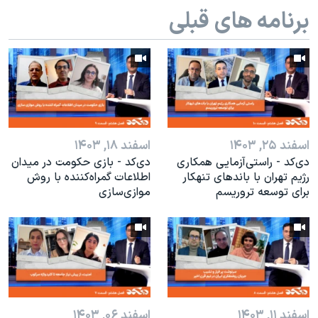
اسرائیل در جنگ
برنامه های قبلی
نرگس محمدی برنده جایزه نوبل صلح
همایش محافظه‌کاران آمریکا «سی‌پک»
صفحه‌های ویژه
سفر پرزیدنت ترامپ به چین
اسفند ۲۵, ۱۴۰۳
اسفند ۱۸, ۱۴۰۳
دی‌کد - راستی‌آزمایی همکاری
دی‌کد - بازی حکومت در میدان
رژیم تهران با باندهای تنهکار
اطلاعات گمراه‌کننده با روش
برای توسعه تروریسم
موازی‌سازی
اسفند ۱۱, ۱۴۰۳
اسفند ۰۶, ۱۴۰۳