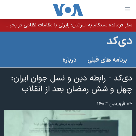
ینکهای
ابل
سترسی
سفر فرمانده سنتکام به اسرائیل؛ رایزنی با مقامات نظامی در بحبوحه تلاش‌ها برای توافق با جمهوری اسلامی
خانه
هش
دی‌کد
نسخه سبک وب‌سایت
ه
حتوای
موضوع ها
برنامه های قبلی
درباره
صلی
برنامه های تلویزیونی
ایران
هش
جدول برنامه ها
دی‌کد - رابطه دین و نسل جوان ایران:
ه
آمریکا
فحه
صفحه‌های ویژه
چهل و شش رمضان بعد از انقلاب
جهان
صلی
فرکانس‌های صدای آمریکا
ورزشی
جام جهانی ۲۰۲۶
هش
۰۴ فروردین ۱۴۰۳
پخش رادیویی
ه
گزیده‌ها
عملیات خشم حماسی
ستجو
۲۵۰سالگی آمریکا
ویژه برنامه‌ها
یادگیری زبان انگلیسی
ویدیوها
بایگانی برنامه‌های تلویزیونی