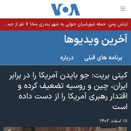
ینکهای
ابل
سترسی
ارتش یمن: حمله شورشیان حوثی به شهر بندری مخا ۷ نفر از جمله غیرنظامیان را کشت
خانه
هش
آخرین ویدیوها
نسخه سبک وب‌سایت
ه
حتوای
موضوع ها
برنامه های قبلی
درباره
صلی
برنامه های تلویزیونی
ایران
هش
جدول برنامه ها
کیتی بریت: جو بایدن آمریکا را در برابر
ه
آمریکا
فحه
صفحه‌های ویژه
ایران، چین و روسیه تضعیف کرده و
جهان
صلی
فرکانس‌های صدای آمریکا
اقتدار رهبری آمریکا را از دست داده
ورزشی
جام جهانی ۲۰۲۶
هش
پخش رادیویی
است
ه
گزیده‌ها
عملیات خشم حماسی
ستجو
۲۵۰سالگی آمریکا
ویژه برنامه‌ها
یادگیری زبان انگلیسی
۱۸ اسفند ۱۴۰۲
ویدیوها
بایگانی برنامه‌های تلویزیونی