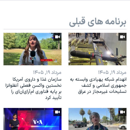
اسرائیل در جنگ
نرگس محمدی برنده جایزه نوبل صلح
برنامه های قبلی
همایش محافظه‌کاران آمریکا «سی‌پک»
صفحه‌های ویژه
سفر پرزیدنت ترامپ به چین
مرداد ۱۹, ۱۴۰۵
مرداد ۱۹, ۱۴۰۵
انهدام شبکه پهپادی وابسته به
سازمان غذا و داروی آمریکا
جمهوری اسلامی و کشف
نخستین واکسن فصلی آنفلوانزا
تسلیحات غیرمجاز در عراق
بر پایه فناوری ام‌آر‌ای‌ان‌ای را
تأیید کرد