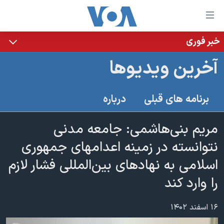
ینکهای
ابل
سترسی
خبر فوری
خانه
هش
آخرین ویدیوها
نسخه سبک وب‌سایت
ه
حتوای
موضوع ها
برنامه های قبلی
درباره
صلی
برنامه های تلویزیونی
ایران
هش
جدول برنامه ها
مریم بنی‌هاشمی:‌ جامعه مدنی
ه
آمریکا
فحه
صفحه‌های ویژه
نتوانسته در زمینه اعدامهای جمهوری
جهان
صلی
فرکانس‌های صدای آمریکا
اسلامی به نهادهای بین‌المللی فشار لازم
ورزشی
جام جهانی ۲۰۲۶
هش
پخش رادیویی
را وارد کند
ه
گزیده‌ها
عملیات خشم حماسی
ستجو
۲۵۰سالگی آمریکا
ویژه برنامه‌ها
یادگیری زبان انگلیسی
۱۶ اسفند ۱۴۰۲
ویدیوها
بایگانی برنامه‌های تلویزیونی