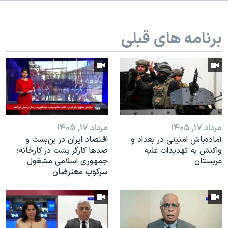
اسرائیل در جنگ
نرگس محمدی برنده جایزه نوبل صلح
برنامه های قبلی
همایش محافظه‌کاران آمریکا «سی‌پک»
صفحه‌های ویژه
سفر پرزیدنت ترامپ به چین
مرداد ۱۷, ۱۴۰۵
مرداد ۱۷, ۱۴۰۵
آماده‌باش امنیتی در بغداد و
اقتصاد ایران در بن‌بست و
واکنش به تهدیدات علیه
صدها کارگر پشت در کارخانه؛
عربستان
جمهوری اسلامی مشغول
سرکوب معترضان