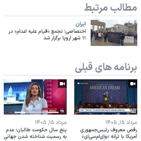
اسرائیل در جنگ
مطالب مرتبط
نرگس محمدی برنده جایزه نوبل صلح
ايران
همایش محافظه‌کاران آمریکا «سی‌پک»
اختصاصی؛ تجمع‌ «قیام علیه اعدام» در
صفحه‌های ویژه
۱۱ شهر اروپا برگزار شد
سفر پرزیدنت ترامپ به چین
برنامه های قبلی
مرداد ۱۵, ۱۴۰۵
مرداد ۱۵, ۱۴۰۵
رقص معروف رئیس‌جمهوری
پنج سال حکومت طالبان؛ عدم
آمریکا با ترانه «وای‌ام‌سی‌ای»
به رسمیت شناخته شدن جهانی