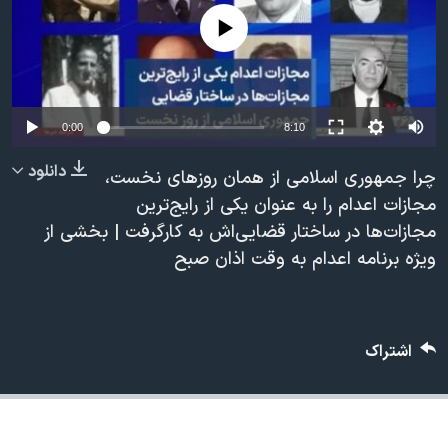
دنبال کنید
مستندها
فرهنگ و زندگی
No media source currently available
حقوق شهروندی
انتخابات ریاست جمهوری آمریکا ۲۰۲۴
اقتصادی
حمله جمهوری اسلامی به اسرائیل
رمز مهسا
علم و فناوری
0:00
8:10
زبانهای مختلف
اسرائیل در جنگ
ورزش زنان در ایران
دانلود
چرا جمهوری اسلامی از همان روزهای نخست،
گالری عکس
اعتراضات زن، زندگی، آزادی
مجازات اعدام را به عنوان یکی از رایج‌ترین
مجازات‌ها در ساختار قضایی‌اش به کارگرفت | بخشی از
آرشیو پخش زنده
مجموعه مستندهای دادخواهی
ویژه برنامه اعدام به وقت اذان صبح
تریبونال مردمی آبان ۹۸
دادگاه حمید نوری
چهل سال گروگان‌گیری
اشتراک
قانون شفافیت دارائی کادر رهبری ایران
اعتراضات مردمی آبان ۹۸