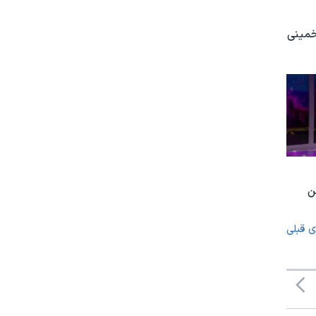
 خمینی
ن
ی قبلی