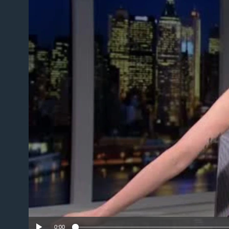
No m
0:00