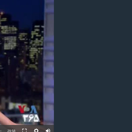
مستندها
فرهنگ و زندگی
حقوق شهروندی
انتخابات ریاست جمهوری آمریکا ۲۰۲۴
اقتصادی
حمله جمهوری اسلامی به اسرائیل
رمز مهسا
علم و فناوری
اسرائیل در جنگ
ورزش زنان در ایران
گالری عکس
اعتراضات زن، زندگی، آزادی
آرشیو پخش زنده
مجموعه مستندهای دادخواهی
تریبونال مردمی آبان ۹۸
دادگاه حمید نوری
چهل سال گروگان‌گیری
قانون شفافیت دارائی کادر رهبری ایران
اعتراضات مردمی آبان ۹۸
اسرائیل در جنگ
29:58