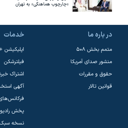
«چارچوب هماهنگی» به تهران
در باره ما
خدمات
متمم بخش ۵۰۸
اپلیکیشن +VOA
منشور صدای آمریکا
فیلترشکن
حقوق و مقررات
اشتراک خبرن
قوانین تالار
آگهی استخد
فرکانس‌های 
پخش رادیو
یادگیری زبان انگلیسی
نسخه سبک 