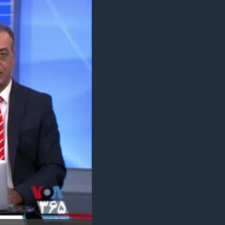
مستندها
فرهنگ و زندگی
حقوق شهروندی
انتخابات ریاست جمهوری آمریکا ۲۰۲۴
اقتصادی
حمله جمهوری اسلامی به اسرائیل
رمز مهسا
علم و فناوری
اسرائیل در جنگ
ورزش زنان در ایران
گالری عکس
اعتراضات زن، زندگی، آزادی
آرشیو پخش زنده
مجموعه مستندهای دادخواهی
تریبونال مردمی آبان ۹۸
دادگاه حمید نوری
چهل سال گروگان‌گیری
قانون شفافیت دارائی کادر رهبری ایران
اعتراضات مردمی آبان ۹۸
اسرائیل در جنگ