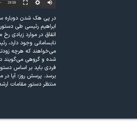
29:58
نرگس محمدی برنده جایزه نوبل صلح
در پی هک شدن دوباره سام
همایش محافظه‌کاران آمریکا «سی‌پک»
ابراهیم رئیسی طی دستور
صفحه‌های ویژه
اتفاق در موارد زیادی رخ
سفر پرزیدنت ترامپ به چین
نابسامانی وجود دارد، رئی
می‌خواهند که هرچه زودت
شده و گروهی می‌گویند در
فردی باید بر اساس دستورا
برسد. پرسش روز: آیا در م
منتظر دستور مقامات ارش