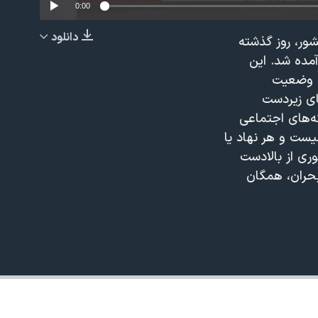
0:00
دانلود
ور، روز گذشته
EMBED
مده شد. این
که وضعیت
های زیردست
ه‌های اجتماعی
یست و هر نهاد یا
ری از بالادست
 بحران، همگان