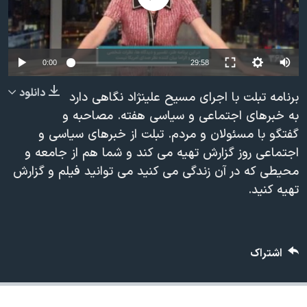
دنبال کنید
مستندها
فرهنگ و زندگی
حقوق شهروندی
انتخابات ریاست جمهوری آمریکا ۲۰۲۴
اقتصادی
حمله جمهوری اسلامی به اسرائیل
0:00
29:58
رمز مهسا
علم و فناوری
دانلود
برنامه تبلت با اجرای مسیح علینژاد نگاهی دارد
زبانهای مختلف
اسرائیل در جنگ
ورزش زنان در ایران
به خبرهای اجتماعی و سیاسی هفته. مصاحبه و
گفتگو با مسئولان و مردم. تبلت از خبرهای سیاسی و
گالری عکس
اعتراضات زن، زندگی، آزادی
اجتماعی روز گزارش تهیه می کند و شما هم از جامعه و
آرشیو پخش زنده
مجموعه مستندهای دادخواهی
محیطی که در آن زندگی می کنید می توانید فیلم و گزارش
تریبونال مردمی آبان ۹۸
تهیه کنید.
دادگاه حمید نوری
چهل سال گروگان‌گیری
اشتراک
قانون شفافیت دارائی کادر رهبری ایران
اعتراضات مردمی آبان ۹۸