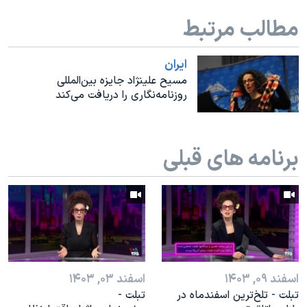
اسرائیل در جنگ
مطالب مرتبط
نرگس محمدی برنده جایزه نوبل صلح
همایش محافظه‌کاران آمریکا «سی‌پک»
ايران
صفحه‌های ویژه
مسیح علینژاد جایزه بین‌المللی
روزنامه‌نگاری را دریافت می‌کند
سفر پرزیدنت ترامپ به چین
برنامه های قبلی
اسفند ۰۹, ۱۴۰۳
اسفند ۰۳, ۱۴۰۳
تبلت - تلخ‌ترین اسفندماه در
تبلت -