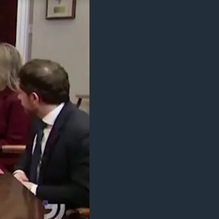
مستندها
فرهنگ و زندگی
حقوق شهروندی
انتخابات ریاست جمهوری آمریکا ۲۰۲۴
اقتصادی
حمله جمهوری اسلامی به اسرائیل
رمز مهسا
علم و فناوری
اسرائیل در جنگ
ورزش زنان در ایران
گالری عکس
اعتراضات زن، زندگی، آزادی
آرشیو پخش زنده
مجموعه مستندهای دادخواهی
تریبونال مردمی آبان ۹۸
دادگاه حمید نوری
چهل سال گروگان‌گیری
قانون شفافیت دارائی کادر رهبری ایران
اعتراضات مردمی آبان ۹۸
اسرائیل در جنگ