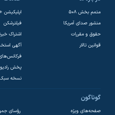
متمم بخش ۵۰۸
اپلیکیشن +VOA
منشور صدای آمریکا
فیلترشکن
حقوق و مقررات
اشتراک خبرن
قوانین تالار
آگهی استخد
فرکانس‌های 
پخش رادیو
یادگیری زبان انگلیسی
نسخه سبک 
دنبال کنید
گوناگون
صفحه‌های ویژه
رؤسای جمهو