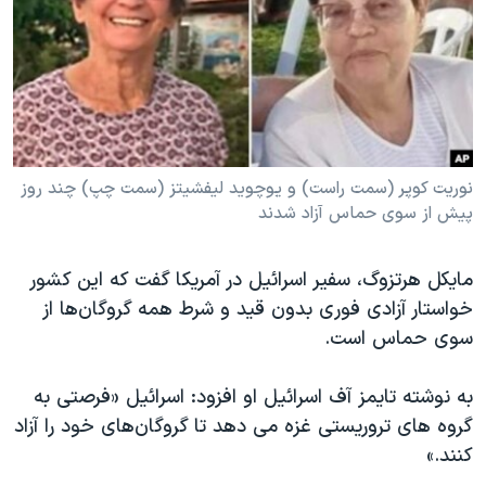
دنبال کنید
مستندها
فرهنگ و زندگی
حقوق شهروندی
انتخابات ریاست جمهوری آمریکا ۲۰۲۴
اقتصادی
حمله جمهوری اسلامی به اسرائیل
رمز مهسا
علم و فناوری
زبانهای مختلف
اسرائیل در جنگ
ورزش زنان در ایران
نوریت کوپر (سمت راست) و یوچوید لیفشیتز (سمت چپ) چند روز
پیش از سوی حماس آزاد شدند
گالری عکس
اعتراضات زن، زندگی، آزادی
آرشیو پخش زنده
مجموعه مستندهای دادخواهی
مایکل هرتزوگ، سفیر اسرائیل در آمریکا گفت که این کشور
تریبونال مردمی آبان ۹۸
خواستار آزادی فوری بدون قید و شرط همه گروگان‌ها از
دادگاه حمید نوری
سوی حماس است.
چهل سال گروگان‌گیری
به نوشته تایمز آف اسرائیل او افزود: اسرائیل «فرصتی به
قانون شفافیت دارائی کادر رهبری ایران
گروه های تروریستی غزه می دهد تا گروگان‌های خود را آزاد
اعتراضات مردمی آبان ۹۸
کنند.»