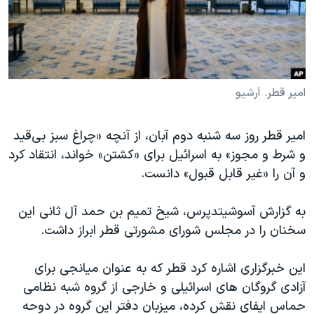
دنبال کنید
مستندها
فرهنگ و زندگی
حقوق شهروندی
انتخابات ریاست جمهوری آمریکا ۲۰۲۴
اقتصادی
حمله جمهوری اسلامی به اسرائیل
رمز مهسا
علم و فناوری
امیر قطر. آرشیو
زبانهای مختلف
اسرائیل در جنگ
ورزش زنان در ایران
امیر قطر روز سه شنبه دوم آبان، از آنچه «چراغ سبز بی‌قید
گالری عکس
اعتراضات زن، زندگی، آزادی
و شرط و مجوز»‌ به اسرائیل برای «کشتن»‌ خواند، انتقاد کرد
آرشیو پخش زنده
مجموعه مستندهای دادخواهی
و آن را «غیر قابل قبول» دانست.
تریبونال مردمی آبان ۹۸
به گزارش آسوشیتدپرس، شیخ تمیم بن حمد آل ثانی این
دادگاه حمید نوری
سخنان را در مجلس شورای مشورتی قطر ابراز داشت.
چهل سال گروگان‌گیری
این خبرگزاری اشاره کرد قطر که به عنوان میانجی برای
قانون شفافیت دارائی کادر رهبری ایران
آزادی گروگان های اسرائیلی و خارجی از گروه شبه نظامی
اعتراضات مردمی آبان ۹۸
حماس ایفای نقش کرده، میزبان دفتر این گروه در دوحه