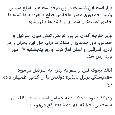
اسرائیل در جنگ
قرار است این نشست در پی درخواست عبدالفتاح سیسی
نرگس محمدی برنده جایزه نوبل صلح
رئیس جمهوری مصر، «اجلاس صلح قاهره» فردا شنبه با
همایش محافظه‌کاران آمریکا «سی‌پک»
حضور نمایندگان شماری از کشورها برگزار شود.
صفحه‌های ویژه
وزیر خارجه آلمان در پی افزایش تنش میان اسرائیل و
سفر پرزیدنت ترامپ به چین
حماس، دور جدیدی از مذاکرات برای حل این بحران را در
اردن، اسرائیل و لبنان آغاز کرد. او روز پنجشنبه ۲۷ مهر،
وارد اردن شد.
آنالنا بربوک قبل از سفر به اردن، به اسرائیل در مورد
«همبستگی تزلزل ناپذیر» دولتش با آن کشور اطمینان داده
بود.
وی گفته بود: «جنگ علیه حماس است، نه غیرنظامیان
فلسطینی، چرا که آنها به شدت رنج می‌برند.»