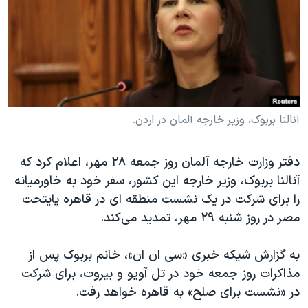
دنبال کنید
مستندها
فرهنگ و زندگی
حقوق شهروندی
انتخابات ریاست جمهوری آمریکا ۲۰۲۴
اقتصادی
حمله جمهوری اسلامی به اسرائیل
رمز مهسا
علم و فناوری
زبانهای مختلف
اسرائیل در جنگ
ورزش زنان در ایران
آنالنا بربوک، وزیر خارجه آلمان در اردن.
گالری عکس
اعتراضات زن، زندگی، آزادی
دفتر وزارت خارجه آلمان روز جمعه ۲۸ مهر، اعلام کرد که
آرشیو پخش زنده
مجموعه مستندهای دادخواهی
آنالنا بربوک، وزیر خارجه این کشور، سفر خود به خاورمیانه
تریبونال مردمی آبان ۹۸
را برای شرکت در یک نشست منطقه ای در قاهره پایتحت
دادگاه حمید نوری
مصر در روز شنبه ۲۹ مهر، تمدید می‌کند.
چهل سال گروگان‌گیری
به گزارش شیکه خبری «سی ان ان»، خانم بربوک پس از
قانون شفافیت دارائی کادر رهبری ایران
مذاکرات روز جمعه خود در تل آویو و بیروت، برای شرکت
اعتراضات مردمی آبان ۹۸
در «نشست برای صلح» به قاهره خواهد رفت.