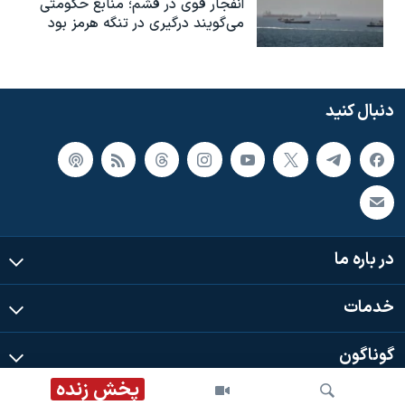
انفجار قوی در قشم؛ منابع حکومتی
می‌گویند درگیری در تنگه هرمز بود
دنبال کنید
در باره ما
خدمات
گوناگون
پخش زنده