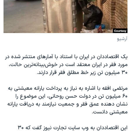
دنبال کنید
مستندها
فرهنگ و زندگی
حقوق شهروندی
انتخابات ریاست جمهوری آمریکا ۲۰۲۴
اقتصادی
حمله جمهوری اسلامی به اسرائیل
رمز مهسا
علم و فناوری
آرشیو
زبانهای مختلف
اسرائیل در جنگ
ورزش زنان در ایران
یک اقتصاددان در ایران با استناد با آمارهای منتشر شده در
گالری عکس
اعتراضات زن، زندگی، آزادی
مورد فقر در ایران معتقد است در خوش‌بینانه‌ترین حالت،
آرشیو پخش زنده
مجموعه مستندهای دادخواهی
۳۰ میلیون تن زیر خط مطلق فقر قرار دارند.
تریبونال مردمی آبان ۹۸
مرتضی افقه با اشاره به نیاز به پرداخت یارانه معیشتی به
دادگاه حمید نوری
۶۰ میلیون تن در دولت حسن روحانی، این موضوع را
چهل سال گروگان‌گیری
نشان دهنده عمق فقر و جمعیت نیازمند به دریافت یارانه
معیشتی دانست.
قانون شفافیت دارائی کادر رهبری ایران
اعتراضات مردمی آبان ۹۸
این اقتصاددان به وب سایت تجارت نیوز گفت که ۳۰