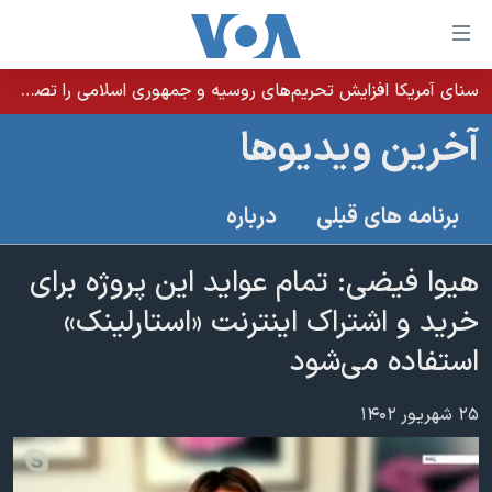
ینکهای
ابل
سترسی
سنای آمریکا افزایش تحریم‌های روسیه و جمهوری اسلامی را تصویب کرد؛ زلنسکی از این اقدام تشکر کرد
خانه
هش
آخرین ویدیوها
نسخه سبک وب‌سایت
ه
حتوای
موضوع ها
برنامه های قبلی
درباره
صلی
برنامه های تلویزیونی
ایران
هش
جدول برنامه ها
هیوا فیضی: تمام عواید این پروژه برای
ه
آمریکا
فحه
صفحه‌های ویژه
خرید و اشتراک اینترنت «استارلینک»
جهان
صلی
فرکانس‌های صدای آمریکا
استفاده می‌شود
ورزشی
جام جهانی ۲۰۲۶
هش
پخش رادیویی
ه
گزیده‌ها
عملیات خشم حماسی
۲۵ شهریور ۱۴۰۲
ستجو
۲۵۰سالگی آمریکا
ویژه برنامه‌ها
یادگیری زبان انگلیسی
ویدیوها
بایگانی برنامه‌های تلویزیونی