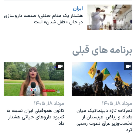
اسرائیل در جنگ
ايران
نرگس محمدی برنده جایزه نوبل صلح
هشدار یک مقام صنفی؛ صنعت داروسازی
در حال «قفل شدن» است
همایش محافظه‌کاران آمریکا «سی‌پک»
صفحه‌های ویژه
سفر پرزیدنت ترامپ به چین
برنامه های قبلی
مرداد ۱۸, ۱۴۰۵
مرداد ۱۸, ۱۴۰۵
تحرکات تازه دیپلماتیک میان
کانون هموفیلی ایران نسبت به
بغداد و ریاض؛ عربستان از
کمبود داروهای حیاتی هشدار
نخست‌وزیر عراق دعوت رسمی
داد
کرد