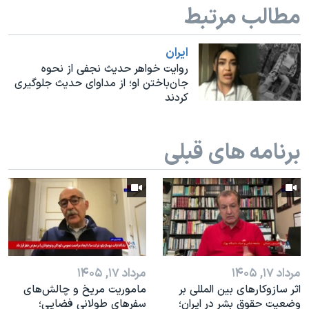
اسرائیل در جنگ
مطالب مرتبط
نرگس محمدی برنده جایزه نوبل صلح
ايران
همایش محافظه‌کاران آمریکا «سی‌پک»
روایت خواهر حدیث نجفی از نحوه
صفحه‌های ویژه
جان‌باختن او؛ از مداوای حدیث جلوگیری
کردند
سفر پرزیدنت ترامپ به چین
برنامه های قبلی
مرداد ۱۷, ۱۴۰۵
مرداد ۱۷, ۱۴۰۵
اثر ساز‌و‌کارهای بین المللی بر
ماموریت مریخ و چالش‌های
وضعیت حقوق بشر در ایران؛
سفرهای طولانی فضایی؛