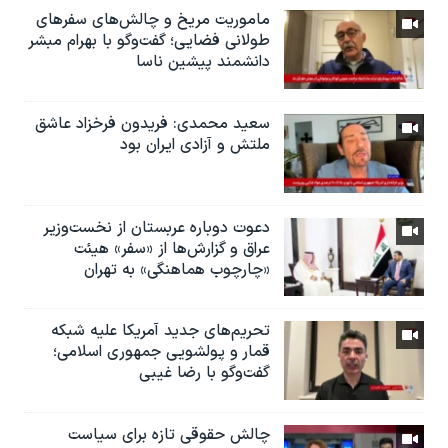
ماموریت مریخ و چالش‌های سفرهای
طولانی فضایی؛ گفت‌وگو با بهرام مبشر
دانشمند پیشین ناسا
سعید محمدی: فریدون فرخزاد عاشق
ملتش و آزادی ایران بود
دعوت دوباره عربستان از نخست‌وزیر
عراق و گزارش‌ها از «سفر» هیئت
«چارچوب هماهنگی» به تهران
تحریم‌های جدید آمریکا علیه شبکه
قمار و پولشویی جمهوری اسلامی؛
گفت‌وگو با رضا غیبی
چالش حقوقی تازه برای سیاست