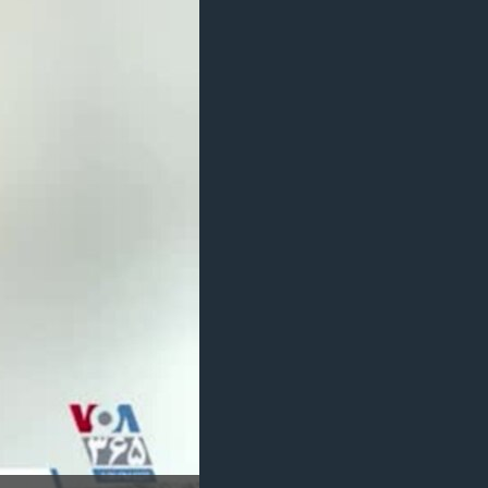
مستندها
فرهنگ و زندگی
حقوق شهروندی
انتخابات ریاست جمهوری آمریکا ۲۰۲۴
اقتصادی
حمله جمهوری اسلامی به اسرائیل
رمز مهسا
علم و فناوری
اسرائیل در جنگ
ورزش زنان در ایران
گالری عکس
اعتراضات زن، زندگی، آزادی
آرشیو پخش زنده
مجموعه مستندهای دادخواهی
تریبونال مردمی آبان ۹۸
دادگاه حمید نوری
چهل سال گروگان‌گیری
قانون شفافیت دارائی کادر رهبری ایران
اعتراضات مردمی آبان ۹۸
اسرائیل در جنگ