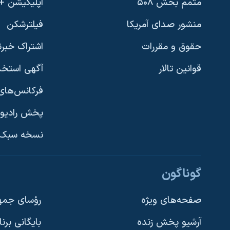
متمم بخش ۵۰۸
اپلیکیشن +VOA
منشور صدای آمریکا
فیلترشکن
حقوق و مقررات
اشتراک خبرن
قوانین تالار
آگهی استخد
فرکانس‌های 
پخش رادیو
یادگیری زبان انگلیسی
نسخه سبک 
دنبال کنید
گوناگون
صفحه‌های ویژه
رؤسای جمهو
آرشیو پخش زنده
بایگانی برن
زبانهای مختلف