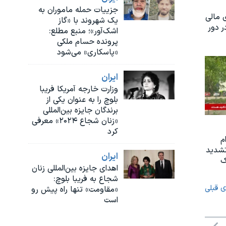
جزییات حمله ماموران به
 مالی
یک شهروند با «گاز
 دور
اشک‌آور»؛ منبع مطلع:
پرونده حسام ملکی
«پاسکاری» می‌شود
ايران
وزارت خارجه آمریکا فریبا
بلوچ را به عنوان یکی از
برندگان جایزه بین‌المللی
«زنان شجاع ۲۰۲۴» معرفی
کرد
م
تشدید
ايران
ک
اهدای جایزه بین‌المللی زنان
شجاع به فریبا بلوچ:
ی قبلی
«مقاومت» تنها راه پیش رو
است