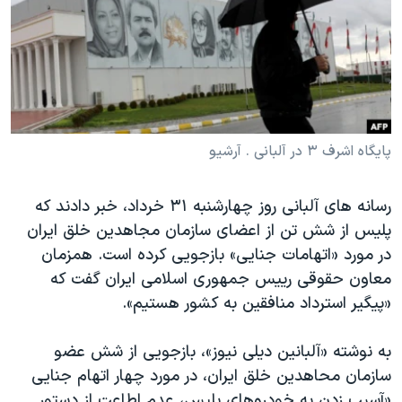
دنبال کنید
مستندها
فرهنگ و زندگی
حقوق شهروندی
انتخابات ریاست جمهوری آمریکا ۲۰۲۴
اقتصادی
حمله جمهوری اسلامی به اسرائیل
رمز مهسا
علم و فناوری
زبانهای مختلف
اسرائیل در جنگ
ورزش زنان در ایران
پایگاه اشرف ۳ در آلبانی . آرشیو
گالری عکس
اعتراضات زن، زندگی، آزادی
رسانه های آلبانی روز چهارشنبه ۳۱ خرداد، خبر دادند که
آرشیو پخش زنده
مجموعه مستندهای دادخواهی
پلیس از شش تن از اعضای سازمان مجاهدین خلق ایران
تریبونال مردمی آبان ۹۸
در مورد «اتهامات جنایی» بازجویی کرده است. همزمان
معاون حقوقی رییس جمهوری اسلامی ایران گفت که
دادگاه حمید نوری
«پیگیر استرداد منافقین به کشور هستیم».
چهل سال گروگان‌گیری
قانون شفافیت دارائی کادر رهبری ایران
به نوشته «آلبانین دیلی نیوز»، بازجویی از شش عضو
سازمان محاهدین خلق ایران، در مورد چهار اتهام جنایی
اعتراضات مردمی آبان ۹۸
«آسیب زدن به خودروهای پلیس، عدم اطاعت از دستور