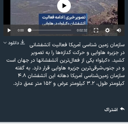
دنبال کنید
No media source currently available
مستندها
فرهنگ و زندگی
حقوق شهروندی
انتخابات ریاست جمهوری آمریکا ۲۰۲۴
اقتصادی
حمله جمهوری اسلامی به اسرائیل
0:00
0:02:32
رمز مهسا
علم و فناوری
دانلود
زبانهای مختلف
سازمان زمین شناسی آمریکا فعالیت آتشفشانی
اسرائیل در جنگ
ورزش زنان در ایران
در جزیره هاوایی و حرکت گدازه‌ها را به تصویر
گالری عکس
اعتراضات زن، زندگی، آزادی
کشید. «کیلوا» یکی از فعال‌ترین آتشفشان‎ها در جهان است
و در جنوب‌شرقی‌‎ترین جزیره هاوایی قرار دارد. به گفته
آرشیو پخش زنده
مجموعه مستندهای دادخواهی
سازمان زمین‌شناسی آمریکا دهانه این آتشفشان ۴.۸
تریبونال مردمی آبان ۹۸
کیلومتر طول، ۳.۲ کیلومتر عرض و ۱۵۲ متر عمق دارد.
دادگاه حمید نوری
چهل سال گروگان‌گیری
قانون شفافیت دارائی کادر رهبری ایران
اشتراک
اعتراضات مردمی آبان ۹۸