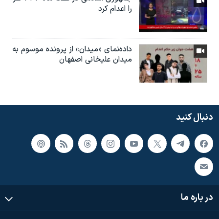
را اعدام کرد
داده‌نمای «میدان» از پرونده موسوم به
میدان علیخانی اصفهان
دنبال کنید
در باره ما