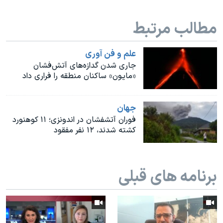
اسرائیل در جنگ
نرگس محمدی برنده جایزه نوبل صلح
مطالب مرتبط
همایش محافظه‌کاران آمریکا «سی‌پک»
علم و فن آوری
صفحه‌های ویژه
جاری شدن گدازه‌های آتش‌فشان
سفر پرزیدنت ترامپ به چین
«مایون» ساکنان منطقه را فراری داد
جهان
فوران آتشفشان در اندونزی؛ ۱۱ کوهنورد
کشته شدند، ۱۲ نفر مفقود
برنامه های قبلی