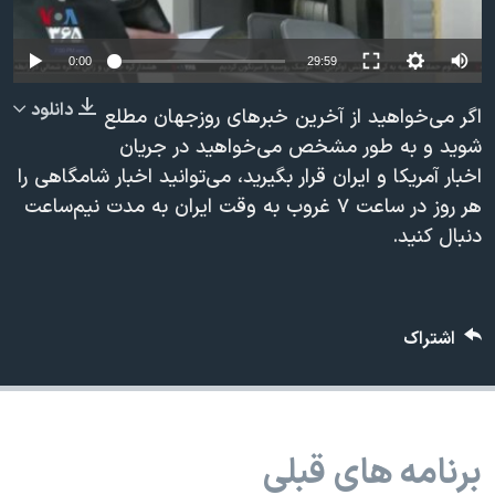
دنبال کنید
مستندها
فرهنگ و زندگی
حقوق شهروندی
انتخابات ریاست جمهوری آمریکا ۲۰۲۴
0:00
29:59
اقتصادی
حمله جمهوری اسلامی به اسرائیل
دانلود
اگر می‌خواهید از آخرین خبرهای روزجهان مطلع
رمز مهسا
علم و فناوری
شوید و به طور مشخص می‌خواهید در جریان
زبانهای مختلف
اخبار آمریکا و ایران قرار بگیرید، می‌توانید اخبار شامگاهی را
اسرائیل در جنگ
ورزش زنان در ایران
هر روز در ساعت ۷ غروب به وقت ایران به مدت نیم‌ساعت
گالری عکس
اعتراضات زن، زندگی، آزادی
دنبال کنید.
آرشیو پخش زنده
مجموعه مستندهای دادخواهی
تریبونال مردمی آبان ۹۸
اشتراک
دادگاه حمید نوری
چهل سال گروگان‌گیری
قانون شفافیت دارائی کادر رهبری ایران
برنامه های قبلی
اعتراضات مردمی آبان ۹۸