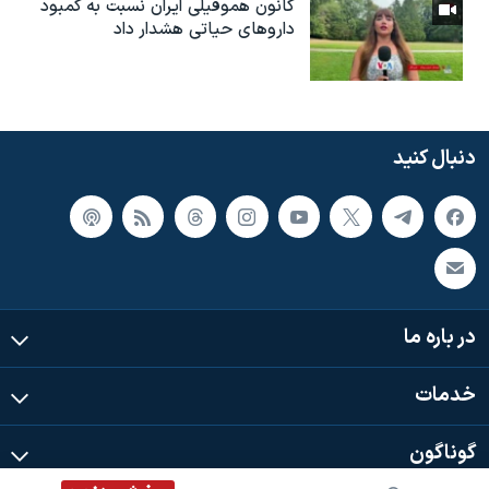
کانون هموفیلی ایران نسبت به کمبود
داروهای حیاتی هشدار داد
دنبال کنید
در باره ما
خدمات
گوناگون