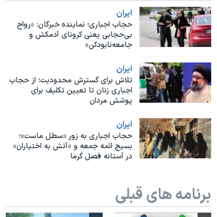
اسرائیل در جنگ
ايران
نرگس محمدی برنده جایزه نوبل صلح
حجاب اجباری؛ نماینده خبرگان: «رواج
بی‌حجابی یعنی کرونای آدمکش و
همایش محافظه‌کاران آمریکا «سی‌پک»
جامعه‌نابود‌کن»
صفحه‌های ویژه
ايران
سفر پرزیدنت ترامپ به چین
تلاش برای گسترش محدودیت؛ از حجاب
اجباری زنان تا تعیین تکلیف برای
پوشش مردان
ايران
حجاب اجباری به زور «سطل ماست»؛
بسیج ائمه جمعه و «آتش به اختیاران»
در آستانه فصل گرما
برنامه های قبلی