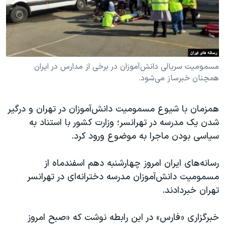
دنبال کنید
مستندها
فرهنگ و زندگی
حقوق شهروندی
انتخابات ریاست جمهوری آمریکا ۲۰۲۴
اقتصادی
حمله جمهوری اسلامی به اسرائیل
رمز مهسا
علم و فناوری
مسمومیت سریالی دانش‌آموزان در برخی از مدارس در ایران
زبانهای مختلف
همچنان خبرساز می‌شود.
اسرائیل در جنگ
ورزش زنان در ایران
گالری عکس
اعتراضات زن، زندگی، آزادی
همزمان با شیوع مسمومیت دانش‌آموزان در تهران و درگیر
آرشیو پخش زنده
مجموعه مستندهای دادخواهی
شدن یک مدرسه در تهرانسر؛ وزارت کشور با استناد به
سیاسی بودن ماجرا به موضوع ورود کرد.
تریبونال مردمی آبان ۹۸
دادگاه حمید نوری
رسانه‌های ایران امروز چهارشنبه دهم اسفندماه از
چهل سال گروگان‌گیری
مسمومیت دانش‌آموزان مدرسه دخترانه‌ای در تهرانسر
تهران خبردادند.
قانون شفافیت دارائی کادر رهبری ایران
اعتراضات مردمی آبان ۹۸
خبرگزاری «فارس» در این رابطه نوشت که «صبح امروز