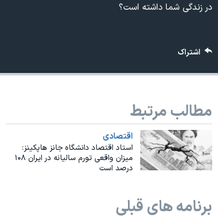
اسرائیل در جنگ
در زندگی شما داشته است؟
نرگس محمدی برنده جایزه نوبل صلح
همایش محافظه‌کاران آمریکا «سی‌پک»
اشتراک
صفحه‌های ویژه
سفر پرزیدنت ترامپ به چین
مطالب مرتبط
اقتصادی
استاد اقتصاد دانشگاه جانز هاپکینز:
میزان واقعی تورم سالیانه در ایران ۱۰۸
درصد است
برنامه های قبلی