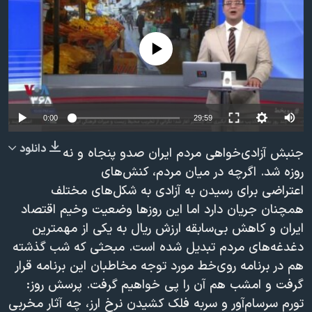
دنبال کنید
مستندها
فرهنگ و زندگی
حقوق شهروندی
انتخابات ریاست جمهوری آمریکا ۲۰۲۴
No media source currently available
اقتصادی
حمله جمهوری اسلامی به اسرائیل
رمز مهسا
علم و فناوری
زبانهای مختلف
اسرائیل در جنگ
ورزش زنان در ایران
0:00
29:59
گالری عکس
اعتراضات زن، زندگی، آزادی
دانلود
جنبش آزادی‌خواهی مردم ایران صدو پنجاه و نه
آرشیو پخش زنده
مجموعه مستندهای دادخواهی
روزه شد. اگرچه در میان مردم، کنش‌های
اعتراضی برای رسیدن به آزادی به شکل‌های مختلف
تریبونال مردمی آبان ۹۸
همچنان جریان دارد اما این روزها وضعیت وخیم اقتصاد
دادگاه حمید نوری
ایران و کاهش بی‌سابقه ارزش ریال به یکی از مهمترین
چهل سال گروگان‌گیری
دغدغه‌های مردم تبدیل شده است. مبحثی که شب گذشته
هم در برنامه روی‌خط مورد توجه مخاطبان این برنامه قرار
قانون شفافیت دارائی کادر رهبری ایران
گرفت و امشب هم آن را پی خواهیم گرفت. پرسش روز:
اعتراضات مردمی آبان ۹۸
تورم سرسام‌آور و سربه فلک کشیدن نرخ ارز، چه آثار مخربی