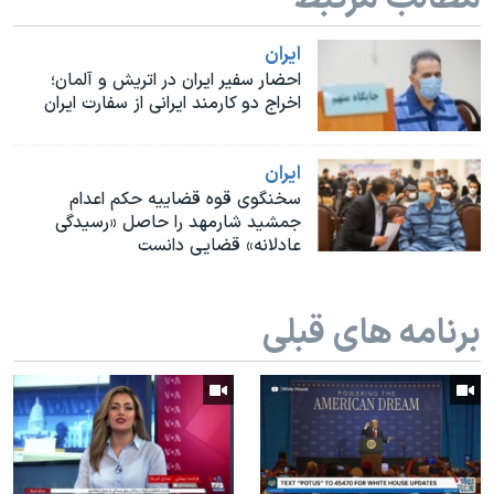
اسرائیل در جنگ
نرگس محمدی برنده جایزه نوبل صلح
ايران
احضار سفیر ایران در اتریش و آلمان؛
همایش محافظه‌کاران آمریکا «سی‌پک»
اخراج دو کارمند ایرانی از سفارت ایران
صفحه‌های ویژه
سفر پرزیدنت ترامپ به چین
ايران
سخنگوی قوه قضاییه حکم اعدام
جمشید شارمهد را حاصل «رسیدگی
عادلانه» قضایی دانست
برنامه های قبلی