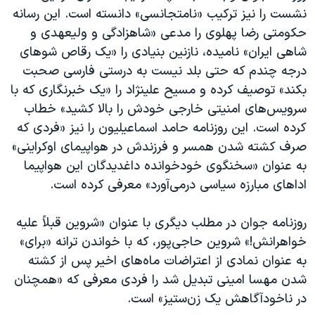
نشست را نیز ترکیب «نامتجانسی» دانسته است. این رسانه
حکومتی رضا پهلوی را مدعی «شاهزادگی و ولیعهدی و
شاهی ایران» نامیده، نازنین بنیادی را «یک رقاص شو‌های
درجه چندم که حتی بلد نیست به درستی فارسی صحبت
بکند» توصیف کرده و مسیح علینژاد را «یک خبرنگاری که با
سرویس‌های امنیتی خارجی خودش را بالا کشید» خطاب
کرده است. این روزنامه حامد اسماعیلیون را نیز «فردی که
صرف کشته شدن همسر و فرزندش در هواپیمای اوکراینی»
به عنوان «سخنگوی خودخوانده داغدیدگان این هواپیما
ادا‌های مبارزه سیاسی درمی‌آورد» معرفی کرده است.
روزنامه جوان در مطلب دیگری با عنوان «شروین قبلاً علیه
خواهرانش!» شروین حاجی‌پور، که با خواندن ترانه «برای»
به عنوان نمادی از اعتراضات ماه‌های اخیر پس از کشته
شدن مهسا امینی تبدیل شد را فردی معرفی که «همچنان
در ناخودآگاهش یک زن‌ستیز» است.