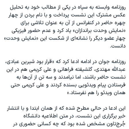
اسرائیل در جنگ
روزنامه وابسته به سپاه در یکی از مطالب خود به تحلیل
نرگس محمدی برنده جایزه نوبل صلح
عکس مشترک این نشست پرداخت و با نام بردن از چهار
چهره حاضر در کنفرانس از آن به عنوان تلاشی برای
همایش محافظه‌کاران آمریکا «سی‌پک»
«نمایش وحدت براندازان» یاد کرد و عدم حضور فیزیکی
صفحه‌های ویژه
چهار عضو دیگر را نشانه‌ای از شکست این «نمایش وحدت»
سفر پرزیدنت ترامپ به چین
دانست.
روزنامه جوان در ادامه ادعا کرد که «قرار بود شیرین عبادی،
عبدالله مهتدی، گلشیفته فراهانی و علی کریمی هم در این
نشست حاضر باشند، اما نیامدند و سه تن از آن‌ها به
فرستادن پیام ویدئویی بسنده کردند و علی کریمی حتی
همان ویدئو را هم نفرستاد.»
این ادعا در حالی مطرح شده که از همان ابتدا و با انتشار
خبر برگزاری این نشست، در متن اطلاعیه دانشگاه
جُرج‌تاون مشخص شده بود که چه کسانی حضوری در