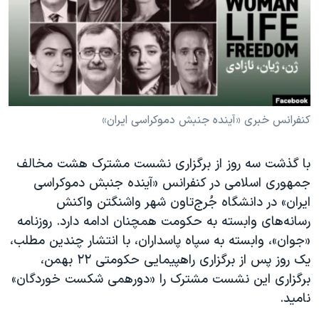
دنبال کنید
مستندها
فرهنگ و زندگی
حقوق شهروندی
انتخابات ریاست جمهوری آمریکا ۲۰۲۴
اقتصادی
حمله جمهوری اسلامی به اسرائیل
رمز مهسا
علم و فناوری
زبانهای مختلف
اسرائیل در جنگ
ورزش زنان در ایران
کنفرانس خبری «آینده جنبش دموکراسی ایران»
گالری عکس
اعتراضات زن، زندگی، آزادی
با گذشت سه روز از برگزاری نشست مشترک هشت مخالف
آرشیو پخش زنده
مجموعه مستندهای دادخواهی
جمهوری اسلامی در کنفرانس «آینده جنبش دموکراسی
تریبونال مردمی آبان ۹۸
ایران» در دانشگاه جُرج‌تاون شهر واشنگتن واکنش
رسانه‌های وابسته به حکومت همچنان ادامه دارد. روزنامه
دادگاه حمید نوری
«جوان»، وابسته به سپاه پاسداران، با انتشار چندین مطلب،
چهل سال گروگان‌گیری
یک روز پس از برگزاری راهپیمایی حکومتی ۲۲ بهمن،
قانون شفافیت دارائی کادر رهبری ایران
برگزاری این نشست مشترک را «دورهمی شکست خوردگان»
نامید.
اعتراضات مردمی آبان ۹۸