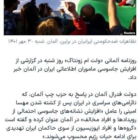
دنبال کنید
مستندها
فرهنگ و زندگی
حقوق شهروندی
انتخابات ریاست جمهوری آمریکا ۲۰۲۴
اقتصادی
حمله جمهوری اسلامی به اسرائیل
رمز مهسا
علم و فناوری
تظاهرات ضدحکومتی ایرانیان در برلین، آلمان. شنبه ٣٠ مهر ۱۴۰۱
زبانهای مختلف
اسرائیل در جنگ
ورزش زنان در ایران
روزنامه آلمانی «ولت ام زونتاگ» روز شنبه در گزارشی از
گالری عکس
اعتراضات زن، زندگی، آزادی
افزایش جاسوسی ماموران اطلاعاتی ایران در آلمان خبر
آرشیو پخش زنده
مجموعه مستندهای دادخواهی
داد.
تریبونال مردمی آبان ۹۸
دولت فدرال آلمان در پاسخ به حزب چپ آلمان، که
دادگاه حمید نوری
ناآرامی‌های سراسری در ایران پس از کشته شدن مهسا
چهل سال گروگان‌گیری
امینی را عامل «افزایش نشانه‌های جاسوسی احتمالی از
رویدادها و افراد مخالف» در آلمان عنوان کرده و گفته است
قانون شفافیت دارائی کادر رهبری ایران
«گروه‌ها و افراد اپوزیسیون از سوی حاکمان ایران تهدیدی
اعتراضات مردمی آبان ۹۸
برای ادامه حیات رژیم محسوب می‌شوند.»