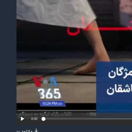
No m
0:00