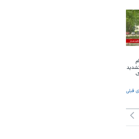
م
تشدید
ک
ی قبلی