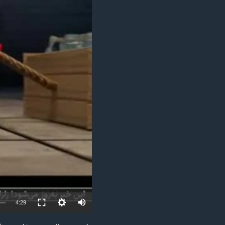
مستندها
فرهنگ و زندگی
حقوق شهروندی
انتخابات ریاست جمهوری آمریکا ۲۰۲۴
اقتصادی
حمله جمهوری اسلامی به اسرائیل
رمز مهسا
علم و فناوری
اسرائیل در جنگ
ورزش زنان در ایران
گالری عکس
اعتراضات زن، زندگی، آزادی
آرشیو پخش زنده
مجموعه مستندهای دادخواهی
تریبونال مردمی آبان ۹۸
دادگاه حمید نوری
چهل سال گروگان‌گیری
قانون شفافیت دارائی کادر رهبری ایران
اعتراضات مردمی آبان ۹۸
4:29
اسرائیل در جنگ