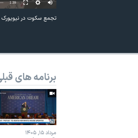
1:39
نرگس محمدی برنده جایزه نوبل صلح
تجمع سکوت در نیویورک در
همایش محافظه‌کاران آمریکا «سی‌پک»
صفحه‌های ویژه
سفر پرزیدنت ترامپ به چین
برنامه های قبل
مرداد ۱۵, ۱۴۰۵