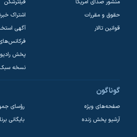
منشور صدای آمریکا
فیلترشکن
حقوق و مقررات
اشتراک خبرن
قوانین تالار
آگهی استخد
فرکانس‌های 
پخش رادیو
یادگیری زبان انگلیسی
نسخه سبک 
دنبال کنید
گوناگون
صفحه‌های ویژه
رؤسای جمهو
آرشیو پخش زنده
بایگانی برن
زبانهای مختلف