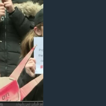
مستندها
فرهنگ و زندگی
حقوق شهروندی
انتخابات ریاست جمهوری آمریکا ۲۰۲۴
اقتصادی
حمله جمهوری اسلامی به اسرائیل
رمز مهسا
علم و فناوری
اسرائیل در جنگ
ورزش زنان در ایران
گالری عکس
اعتراضات زن، زندگی، آزادی
آرشیو پخش زنده
مجموعه مستندهای دادخواهی
تریبونال مردمی آبان ۹۸
دادگاه حمید نوری
چهل سال گروگان‌گیری
قانون شفافیت دارائی کادر رهبری ایران
اعتراضات مردمی آبان ۹۸
اسرائیل در جنگ