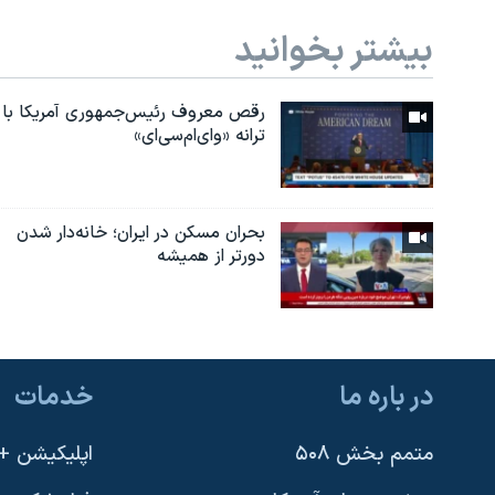
بیشتر بخوانید
رقص معروف رئیس‌جمهوری آمریکا با
ترانه «وای‌ام‌سی‌ای»
بحران مسکن در ایران؛ خانه‌دار شدن
دورتر از همیشه
در باره ما
خدمات
متمم بخش ۵۰۸
اپلیکیشن +VOA