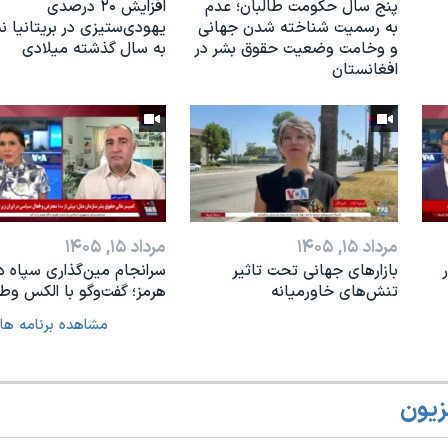
پنج سال حکومت طالبان؛ عدم
افزایش ۲۰ درصدی
به رسمیت شناخته شدن جهانی
یهودی‌ستیزی در بریتانیا 
و وخامت وضعیت حقوق بشر در
به سال گذشته میلادی
افغانستان
مرداد ۱۵, ۱۴۰۵
مرداد ۱۵, ۱۴۰۵
بازارهای جهانی تحت تاثیر
سرانجام مین‌گذاری‌ سپاه د
تنش‌های خاورمیانه
هرمز؛ گفت‌وگو با الکس وطن
مشاهده برنامه ها
زیون