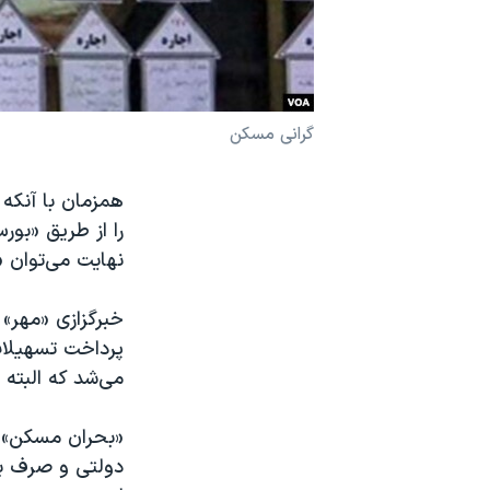
نرگس محمدی برنده جایزه نوبل صلح
همایش محافظه‌کاران آمریکا «سی‌پک»
صفحه‌های ویژه
گرانی مسکن
سفر پرزیدنت ترامپ به چین
همزمان با آنکه
را از طریق «بورس
نهایت می‌توان «۳ متر» خانه خرید
خبرگزازی «مهر»
می‌شد که البته حالا با این
«بحران مسکن» ا
دولتی و صرف بو