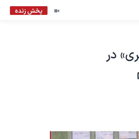
پخش زنده
ی» در