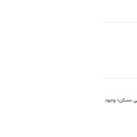
خت «تسهیلات ۳۶۰ هزار میلیارد تومانی مسکن» وجود