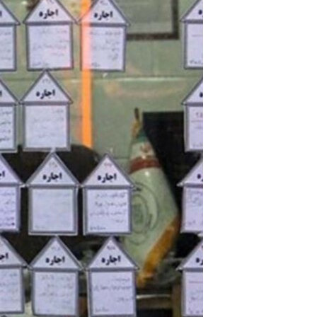
مستندها
فرهنگ و زندگی
حقوق شهروندی
انتخابات ریاست جمهوری آمریکا ۲۰۲۴
اقتصادی
حمله جمهوری اسلامی به اسرائیل
رمز مهسا
علم و فناوری
اسرائیل در جنگ
ورزش زنان در ایران
گالری عکس
اعتراضات زن، زندگی، آزادی
آرشیو پخش زنده
مجموعه مستندهای دادخواهی
تریبونال مردمی آبان ۹۸
دادگاه حمید نوری
چهل سال گروگان‌گیری
قانون شفافیت دارائی کادر رهبری ایران
اعتراضات مردمی آبان ۹۸
اسرائیل در جنگ