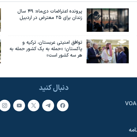
پرونده اعتراضات دی‌ماه: ۴۹ سال
زندان برای ۲۵ معترض در اردبیل
توافق امنیتی عربستان، ترکیه و
پاکستان؛ «حمله به یک کشور حمله به
هر سه کشور است»
دنبال کنید
امه