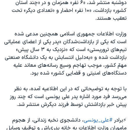
اسرائیل در جنگ
دوشنبه منتشر شد، «۶ نفر» همزمان و در «چند استان
کشور» بازداشت، «۱۰ نفر» احضار و «تعدادی دیگر» تحت
نرگس محمدی برنده جایزه نوبل صلح
تعقیب هستند.
همایش محافظه‌کاران آمریکا «سی‌پک»
صفحه‌های ویژه
وزارت اطلاعات جمهوری اسلامی همچنین مدعی شده
است که یکی از بازداشت‌شدگان «پدر یکی از اعضای عملیاتی
سفر پرزیدنت ترامپ به چین
تیم‌های تروریستی» است که «نزدیک به ۳ سال پیش»
بازداشت شده و «به‌دلیل انتسابش به یک دانشگاه صنعتی
مهمّ کشور، موجب تهاجم وسیع رسانه‌های معاند علیه
دستگاه‌های امنیتی و قضایی کشور» شده بود.
با توجه به توضیحاتی که در این اطلاعیه آمده، به نظر
می‌رسد فرد مورد اشاره پدر علی یونسی است که چند روز
پیش خبر بازداشتش توسط فرزند دیگرش منتشر شد.
⚡️برادر
#علی_یونسی
، دانشجوی نخبه زندانی، از هجوم
ماموران وزارت اطلاعات به خانه پدری‌اش و توقیف وسایل