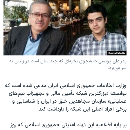
دنبال کنید
مستندها
فرهنگ و زندگی
حقوق شهروندی
انتخابات ریاست جمهوری آمریکا ۲۰۲۴
اقتصادی
حمله جمهوری اسلامی به اسرائیل
رمز مهسا
علم و فناوری
زبانهای مختلف
اسرائیل در جنگ
ورزش زنان در ایران
گالری عکس
اعتراضات زن، زندگی، آزادی
پدر علی یونسی دانشجوی نخبه‌ای که چند سال است در زندان به
سر می‌برد.
آرشیو پخش زنده
مجموعه مستندهای دادخواهی
تریبونال مردمی آبان ۹۸
وزارت اطلاعات جمهوری اسلامی ایران مدعی شده است که
دادگاه حمید نوری
توانسته «بزرگترین شبکه تأمین مالی و تجهیزاتِ تیم‌های
چهل سال گروگان‌گیری
عملیاتی» سازمان مجاهدین خلق در ایران را شناسایی و
برخی افراد اصلی این شبکه را بازداشت کند.
قانون شفافیت دارائی کادر رهبری ایران
اعتراضات مردمی آبان ۹۸
بر پایه اطلاعیه این نهاد امنیتی جمهوری اسلامی که روز