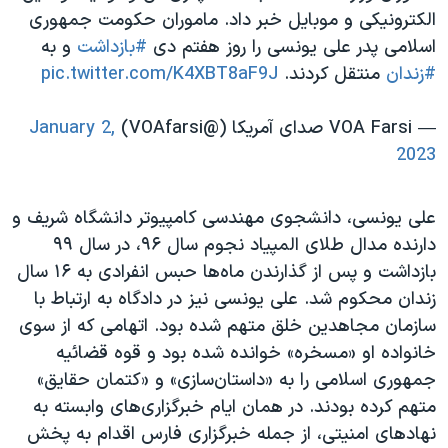
الکترونیکی و موبایل خبر داد. ماموران حکومت جمهوری
اسلامی پدر علی یونسی را روز هفتم دی
#بازداشت
و به
#زندان
منتقل کردند.
pic.twitter.com/K4XBT8aF9J
— VOA Farsi صدای آمریکا (@VOAfarsi)
January 2,
2023
علی یونسی، دانشجوی مهندسی کامپیوتر دانشگاه شریف و
دارنده مدال طلای المپیاد نجوم سال ۹۶، در سال ۹۹
بازداشت و پس از گذارندن ماه‌ها حبس انفرادی به ۱۶ سال
زندان محکوم شد. علی یونسی نیز در دادگاه به ارتباط با
سازمان مجاهدین خلق متهم شده بود. اتهامی که از سوی
خانواده او «مسخره» خوانده شده بود و قوه قضائیه
جمهوری اسلامی را به «داستان‌سازی» و «کتمان حقایق»
متهم کرده بودند. در همان ایام خبرگزاری‌های وابسته به
نهادهای امنیتی، از جمله خبرگزاری فارس اقدام به پخش