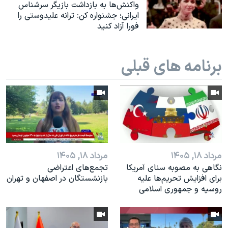
اسرائیل در جنگ
واکنش‌ها به بازداشت بازیگر سرشناس
ایرانی؛ جشنواره کن: ترانه علیدوستی را
نرگس محمدی برنده جایزه نوبل صلح
فورا آزاد کنید
همایش محافظه‌کاران آمریکا «سی‌پک»
صفحه‌های ویژه
برنامه های قبلی
سفر پرزیدنت ترامپ به چین
مرداد ۱۸, ۱۴۰۵
مرداد ۱۸, ۱۴۰۵
نگاهی به مصوبه سنای آمریکا
تجمع‌های اعتراضی
برای افزایش تحریم‌ها علیه
بازنشستگان در اصفهان و تهران
روسیه و جمهوری اسلامی