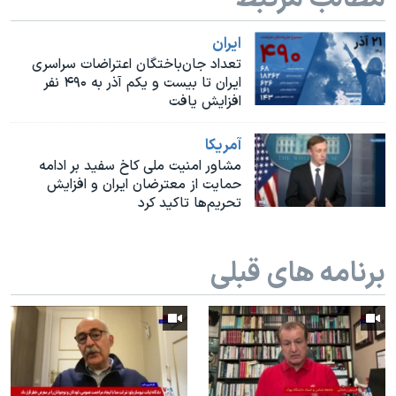
اسرائیل در جنگ
نرگس محمدی برنده جایزه نوبل صلح
ايران
تعداد جان‌باختگان اعتراضات سراسری
همایش محافظه‌کاران آمریکا «سی‌پک»
ایران تا بیست و یکم آذر به ۴۹۰ نفر
افزایش یافت
صفحه‌های ویژه
سفر پرزیدنت ترامپ به چین
آمريکا
مشاور امنیت ملی کاخ سفید بر ادامه
حمایت از معترضان ایران و افزایش
تحریم‌ها تاکید کرد
برنامه های قبلی