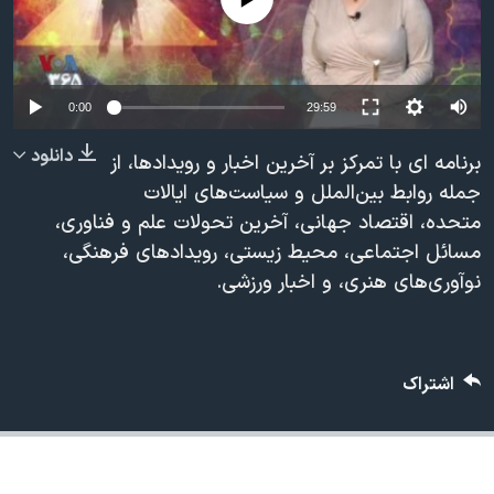
دنبال کنید
مستندها
فرهنگ و زندگی
حقوق شهروندی
انتخابات ریاست جمهوری آمریکا ۲۰۲۴
اقتصادی
حمله جمهوری اسلامی به اسرائیل
0:00
29:59
رمز مهسا
علم و فناوری
دانلود
برنامه ای با تمرکز بر آخرین اخبار و رویدادها، از
زبانهای مختلف
اسرائیل در جنگ
ورزش زنان در ایران
جمله روابط بین‌الملل و سیاست‌های ایالات
متحده، اقتصاد جهانی، آخرین تحولات علم و فناوری،
گالری عکس
اعتراضات زن، زندگی، آزادی
مسائل اجتماعی، محیط زیستی، رویدادهای فرهنگی،
آرشیو پخش زنده
مجموعه مستندهای دادخواهی
نوآوری‌های هنری، و اخبار ورزشی.
تریبونال مردمی آبان ۹۸
دادگاه حمید نوری
چهل سال گروگان‌گیری
اشتراک
قانون شفافیت دارائی کادر رهبری ایران
اعتراضات مردمی آبان ۹۸