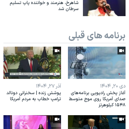
اسرائیل در جنگ
شاهرخ، هنرمند و خواننده پاپ تسلیم
سرطان شد
نرگس محمدی برنده جایزه نوبل صلح
همایش محافظه‌کاران آمریکا «سی‌پک»
برنامه های قبلی
صفحه‌های ویژه
سفر پرزیدنت ترامپ به چین
دی ۲۰, ۱۴۰۴
آذر ۲۷, ۱۴۰۴
آغاز پخش رادیویی برنامه‌های
پوشش زنده | سخنرانی دونالد
صدای آمریکا روی موج متوسط
ترامپ خطاب به مردم آمریکا
۱۵۴۸ کیلوهرتز