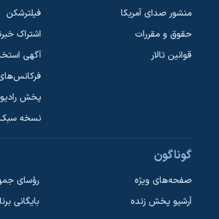
منشور صدای آمریکا
فیلترشکن
حقوق و مقررات
اشتراک خبرن
قوانین تالار
آگهی استخد
فرکانس‌های 
پخش رادیو
یادگیری زبان انگلیسی
نسخه سبک 
دنبال کنید
گوناگون
صفحه‌های ویژه
رؤسای جمهو
آرشیو پخش زنده
بایگانی برن
زبانهای مختلف