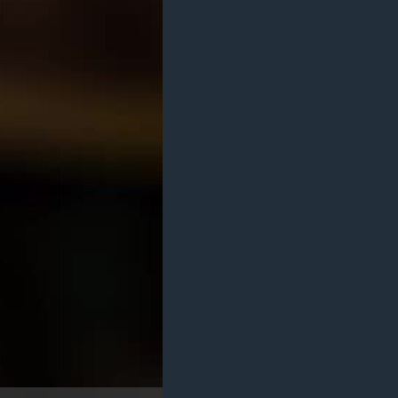
مستندها
فرهنگ و زندگی
حقوق شهروندی
انتخابات ریاست جمهوری آمریکا ۲۰۲۴
اقتصادی
حمله جمهوری اسلامی به اسرائیل
رمز مهسا
علم و فناوری
اسرائیل در جنگ
ورزش زنان در ایران
گالری عکس
اعتراضات زن، زندگی، آزادی
آرشیو پخش زنده
مجموعه مستندهای دادخواهی
تریبونال مردمی آبان ۹۸
دادگاه حمید نوری
چهل سال گروگان‌گیری
قانون شفافیت دارائی کادر رهبری ایران
اعتراضات مردمی آبان ۹۸
اسرائیل در جنگ