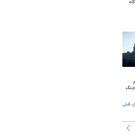
اه
 جنگ
ی قبلی