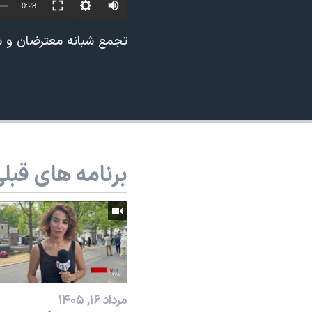
0:28
نرگس محمدی برنده جایزه نوبل صلح
تجمع شبانه معترضان و شعار 
همایش محافظه‌کاران آمریکا «سی‌پک»
صفحه‌های ویژه
سفر پرزیدنت ترامپ به چین
برنامه های قبل
مرداد ۱۶, ۱۴۰۵