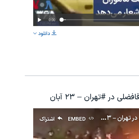
0:00
دانلود
EMBED
اشتراک
 در #تهران – ۲۳ آبان
تجمع اعتراضی پس از مراسم سوم یلدا آقافضلی در تهران – ۲۳ آبان
EMBED
اشتراک