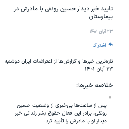
مستندها
فرهنگ و زندگی
تایید خبر دیدار حسین رونقی با مادرش در
حقوق شهروندی
انتخابات ریاست جمهوری آمریکا ۲۰۲۴
بیمارستان
اقتصادی
حمله جمهوری اسلامی به اسرائیل
۲۳ آبان ۱۴۰۱
رمز مهسا
علم و فناوری
اسرائیل در جنگ
ورزش زنان در ایران
اشتراک
گالری عکس
اعتراضات زن، زندگی، آزادی
تازه‌ترین خبرها و گزارش‌ها از اعتراضات ایران دوشنبه
آرشیو پخش زنده
مجموعه مستندهای دادخواهی
۲۳ آبان ۱۴۰۱
تریبونال مردمی آبان ۹۸
خلاصه خبرها:
دادگاه حمید نوری
چهل سال گروگان‌گیری
پس از ساعت‌ها بی‌خبری از وضعیت حسین
قانون شفافیت دارائی کادر رهبری ایران
رونقی، برادر این فعال حقوق بشر زندانی خبر
اعتراضات مردمی آبان ۹۸
دیدار او با مادرش را تأیید کرد.
اسرائیل در جنگ