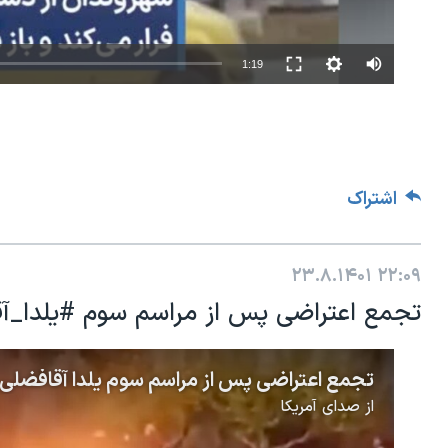
1:19
اشتراک
۲۳.۸.۱۴۰۱
۲۲:۰۹
تجمع اعتراضی پس از مراسم سوم #یلدا_آقافضلی
از
صدای آمریکا