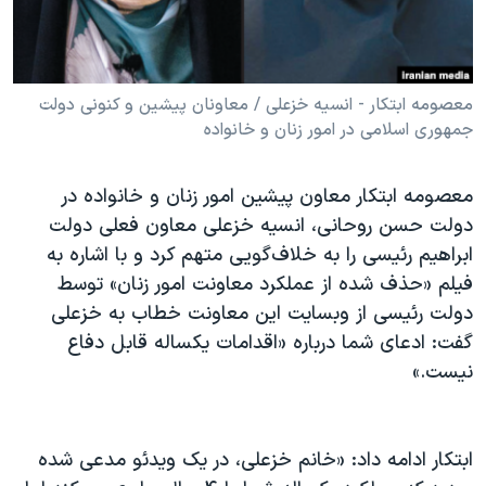
دنبال کنید
مستندها
فرهنگ و زندگی
حقوق شهروندی
انتخابات ریاست جمهوری آمریکا ۲۰۲۴
اقتصادی
حمله جمهوری اسلامی به اسرائیل
معصومه ابتکار - انسیه خزعلی / معاونان پیشین و کنونی دولت
جمهوری اسلامی در امور زنان و خانواده
رمز مهسا
علم و فناوری
زبانهای مختلف
اسرائیل در جنگ
ورزش زنان در ایران
معصومه ابتکار معاون پیشین امور زنان و خانواده در
گالری عکس
اعتراضات زن، زندگی، آزادی
دولت حسن روحانی، انسیه خزعلی معاون فعلی دولت
ابراهیم رئیسی را به خلاف‌گویی متهم کرد و با اشاره به
آرشیو پخش زنده
مجموعه مستندهای دادخواهی
فیلم «حذف شده از عملکرد معاونت امور زنان» توسط
تریبونال مردمی آبان ۹۸
دولت رئیسی از وبسایت این معاونت خطاب به خزعلی
دادگاه حمید نوری
گفت: ادعای شما درباره «اقدامات یکساله قابل دفاع
نیست.»
چهل سال گروگان‌گیری
قانون شفافیت دارائی کادر رهبری ایران
اعتراضات مردمی آبان ۹۸
ابتکار ادامه داد: «خانم خزعلی، در یک ویدئو مدعی شده