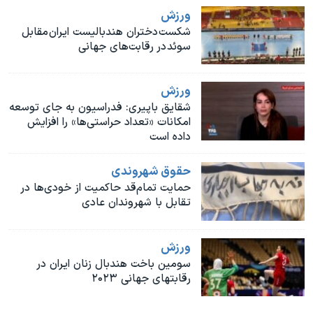
اسرائیل در جنگ
ورزش
نرگس محمدی برنده جایزه نوبل صلح
شکست دختران هندبالیست ایران مقابل
سوئد در رقابت‌های جهانی
همایش محافظه‌کاران آمریکا «سی‌پک»
صفحه‌های ویژه
ورزش
سفر پرزیدنت ترامپ به چین
شقایق باپیری: فدراسیون به جای توسعه
امکانات «تعداد حراستی‌ها» را افزایش
داده است
حقوق شهروندی
حمایت تمام‌قد حاکمیت از خودی‌ها در
تقابل با شهروندان عادی
ورزش
سومین باخت هندبال زنان ایران در
رقابتهای جهانی ۲۰۲۳