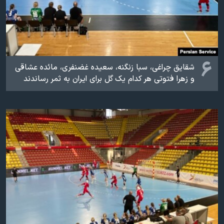
۶
شقایق چراغی، سبا زنگنه، سعیده غضنفری، مائده عشاقی
و زهرا فتوتی هر کدام یک گل برای ایران به ثمر رساندند