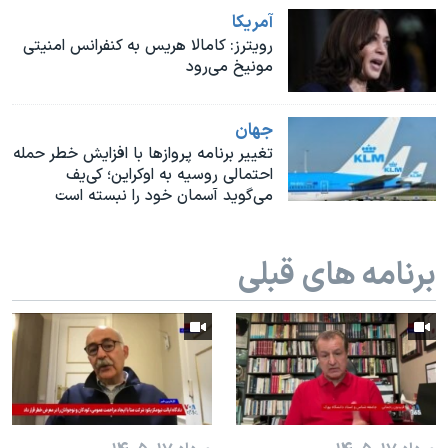
اسرائیل در جنگ
آمريکا
نرگس محمدی برنده جایزه نوبل صلح
رویترز: کامالا هریس به کنفرانس امنیتی
مونیخ می‌رود
همایش محافظه‌کاران آمریکا «سی‌پک»
صفحه‌های ویژه
جهان
سفر پرزیدنت ترامپ به چین
تغییر برنامه پروازها با افزایش خطر حمله
احتمالی روسیه به اوکراین؛ کی‌یف
می‌گوید آسمان خود را نبسته است
برنامه های قبلی